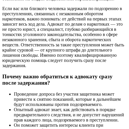
Если вас или близкого человека
задержали
по подозрению в
преступлениях,
связанных с незаконным оборотом
наркотиков
, важно понимать: от действий на первых этапах
зависит весь ход дела.
Адвокат по делам о наркотиках
— это
не просто юрист, а специалист, глубоко разбирающийся в
тонкостях
уголовного законодательства
, особенно в сфере
незаконного хранения, сбыта и оборота наркотических
веществ
. Ответственность за такие преступления может быть
крайне суровой — от крупного
штрафа
до длительного
лишения свободы. Именно поэтому
квалифицированную
юридическую помощь
следует получить сразу после
задержания
.
Почему важно обратиться к адвокату сразу
после задержания?
Проведение допроса
без участия защитника может
привести к снятию
показаний
, которые в дальнейшем
будут использованы против подозреваемого.
Опытный адвокат
знает, как действовать в
порядке
предварительного следствия
, и не допустит нарушений
прав
каждого лица
, подозреваемого в преступлении.
Он
поможет защитить интересы
клиента при