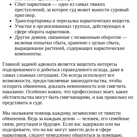
Сбыт наркотиков
— одно из самых тяжких
преступлений, за которое суд может вынести суровый
приговор
.
Транспортировка и пересылка
наркотических веществ
.
Участие в организованных группах, действующих в
сфере оборота наркотиков
.
Другие
деяния,
связанные
с незаконным
оборотом
—
включая попытки сбыта, хранение с целью сбыта,
выращивание растений, содержащих наркотические
компоненты.
Главной задачей адвоката
является
защитить интересы
подозреваемого
и добиться справедливого исхода, даже в
самых сложных ситуациях. Он
всегда использует
все
возможности
, предоставляемые
законодательства
, чтобы
оспорить обвинения, доказать невиновность или смягчить
наказание. Особенно важно, что профессионал
знает
, какие
обстоятельства
могут быть смягчающими, и как правильно их
представить в суде.
Мы
оказываем
помощь каждому, независимо от тяжести
обвинения. Ведь за каждым делом —
человек
, его
семейные
связи, репутация и будущее. Если вас
задержали
или вы
подозреваете, что на вас могут завести дело в
сфере
наркотиков
,
следует немедленно обратиться
за помощью.