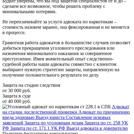
Будьте уверены, что вы под защитой специалистов от и до –
сделаем все возможное, чтобы решить проблему с
минимальными потерями.
Не переплачивайте за услуги адвоката по наркотикам –
стоимость назовем заранее, она фиксированная и не меняется
в процессе.
Грамотная работа адвокатов в большинстве случаев позволяет
добиться прекращения уголовного преследования или
назначения минимального наказания за совершенное
преступление. Имея значительный опыт следственно-
судебной работы наши адвокаты совместно с клиентом
выбирают нужную стратегию защиты, направленную на
получение положительного результата по делу.
Защита на стадии следствия
от 30 000 руб.
Защита в суде
от 40 000 руб.
Адвокат
на стадии доследственной проверки
Адвокат по причинению
вреда здоровью
Выезд юриста
Составление исковых
заявлений
Защита по уголовным делам
Защита по ст. 258 УК
РФ
Защита по ст. 171.1 УК РФ
Выезд адвоката к доверителю
Получите бесплатную консультацию