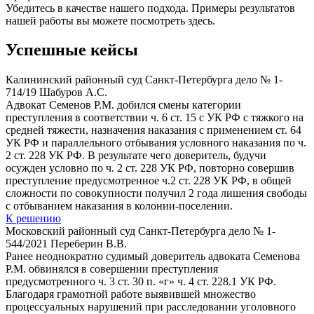
Убедитесь в качестве нашего подхода. Примеры результатов
нашей работы вы можете посмотреть здесь.
Успешные кейсы
Калининский районный суд Санкт-Петербурга дело № 1-
714/19 Шабуров А.С.
Адвокат Семенов Р.М. добился смены категории
преступления в соответствии ч. 6 ст. 15 с УК РФ с тяжкого на
средней тяжести, назначения наказания с применением ст. 64
УК РФ и параллельного отбывания условного наказания по ч.
2 ст. 228 УК РФ. В результате чего доверитель, будучи
осужден условно по ч. 2 ст. 228 УК РФ, повторно совершив
преступление предусмотренное ч.2 ст. 228 УК РФ, в общей
сложности по совокупности получил 2 года лишения свободы
с отбыванием наказания в колонии-поселении.
К решению
Московский районный суд Санкт-Петербурга дело № 1-
544/2021 Переберин В.В.
Ранее неоднократно судимый доверитель адвоката Семенова
Р.М. обвинялся в совершении преступления
предусмотренного ч. 3 ст. 30 п. «г» ч. 4 ст. 228.1 УК РФ.
Благодаря грамотной работе выявившей множество
процессуальных нарушений при расследовании уголовного