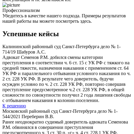
Профессионализм
Убедитесь в качестве нашего подхода. Примеры результатов
нашей работы вы можете посмотреть здесь.
Успешные кейсы
Калининский районный суд Санкт-Петербурга дело № 1-
714/19 Шабуров А.С.
Адвокат Семенов Р.М. добился смены категории
преступления в соответствии ч. 6 ст. 15 с УК РФ с тяжкого на
средней тяжести, назначения наказания с применением ст. 64
УК РФ и параллельного отбывания условного наказания по ч.
2 ст. 228 УК РФ. В результате чего доверитель, будучи
осужден условно по ч. 2 ст. 228 УК РФ, повторно совершив
преступление предусмотренное ч.2 ст. 228 УК РФ, в общей
сложности по совокупности получил 2 года лишения свободы
с отбыванием наказания в колонии-поселении.
К решению
Московский районный суд Санкт-Петербурга дело № 1-
544/2021 Переберин В.В.
Ранее неоднократно судимый доверитель адвоката Семенова
Р.М. обвинялся в совершении преступления
предусмотренного ч. 3 ст. 30 п. «г» ч. 4 ст. 228.1 УК РФ.