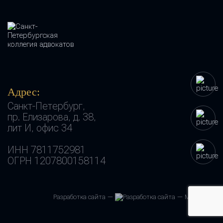
Адрес:
Санкт-Петербург,
пр. Елизарова, д. 38,
лит И, офис 34
ИНН 7811752981
ОГРН 1207800158114
Разработка сайта —